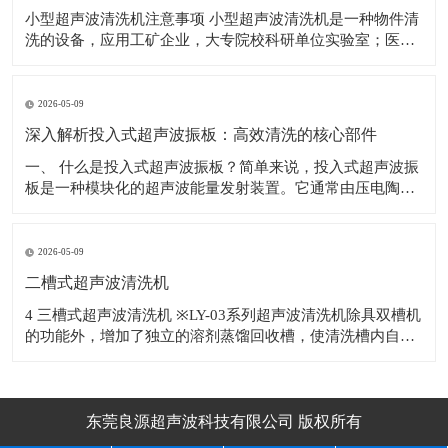
小型超声波清洗机注意事项 小型超声波清洗机是一种物件清
洗的设备，应用工矿企业，大专院校科研单位实验室；医
院；电子车线等行业，对电子产品、机械五金配件、眼镜、
首饰、钟表、钱币、水果等物件表面的污物进行有效的去
除。 使用超声波清洗机的注意事项如下： 1.为避免清洗槽，
2026-05-09
因热
深入解析投入式超声波振板：高效清洗的核心部件
​一、 什么是投入式超声波振板？简单来说，投入式超声波振
板是一种模块化的超声波能量发射装置。它通常由压电陶瓷
换能器、不锈钢辐射面板、密封外壳及连接电缆等部分精密
构成。与整体式超声波清洗机不同，投入式超声波振板具有
独立的防水结构，可以根据清洗槽的尺寸和清洗工艺要求，
2026-05-09
灵活地安装于槽体底部或侧壁，甚至多块
二槽式超声波清洗机
4 三槽式超声波清洗机 ※LY-03系列超声波清洗机除具双槽机
的功能外，增加了独立的溶剂蒸馏回收槽，使清洗槽内自动
补充洁净的蒸馏溶剂，溶剂反复使用降低生产成本。 ※适用
于清
东莞良源超声波科技有限公司 版权所有