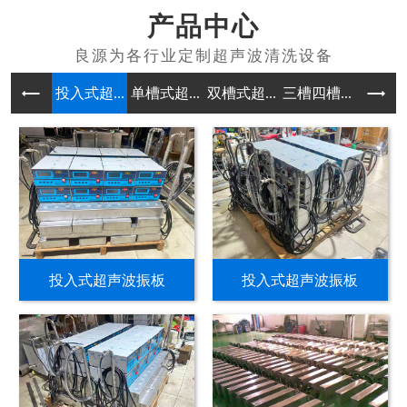
产品中心
投入式超...
单槽式超...
双槽式超...
三槽四槽...
多槽式超
投入式超声波振板
投入式超声波振板