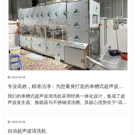
2026-05-09
专业高效，精准洁净：为您量身打造的单槽式超声波清洗解决方案
​我们的单槽式超声波清洗机采用经典一体化设计，集成了超
声波发生器、换能器与不锈钢清洗槽。其核心优势在于“高效
专注”——通过高频超声波在清洗液中产生无数微小的空化气
泡，这些气泡破裂时形成的强力冲击，能够无死角地剥落工
件表面的油污、粉尘、碎屑等各类污染物。设备操作极其简
2026-05-09
便，用户只需加入清洗液、设置时间与
自动超声波清洗机