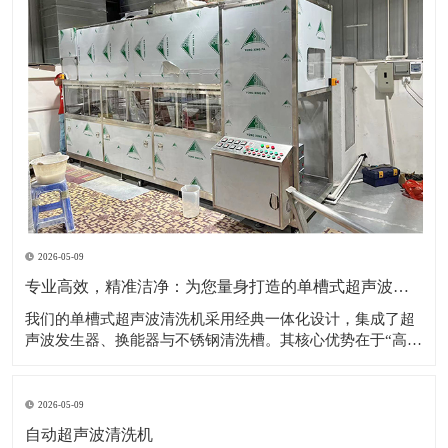
2026-05-09
专业高效，精准洁净：为您量身打造的单槽式超声波清洗解决方案
​我们的单槽式超声波清洗机采用经典一体化设计，集成了超
声波发生器、换能器与不锈钢清洗槽。其核心优势在于“高效
专注”——通过高频超声波在清洗液中产生无数微小的空化气
泡，这些气泡破裂时形成的强力冲击，能够无死角地剥落工
件表面的油污、粉尘、碎屑等各类污染物。设备操作极其简
2026-05-09
便，用户只需加入清洗液、设置时间与
自动超声波清洗机