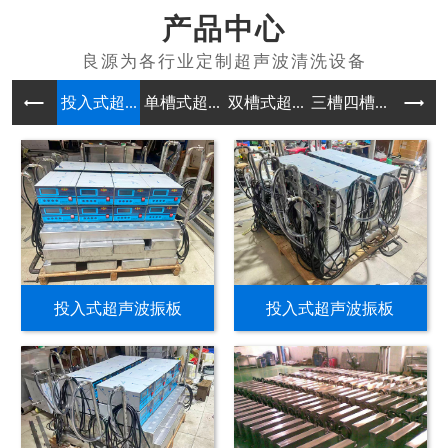
产品中心
投入式超...
单槽式超...
双槽式超...
三槽四槽...
多槽式超
投入式超声波振板
投入式超声波振板