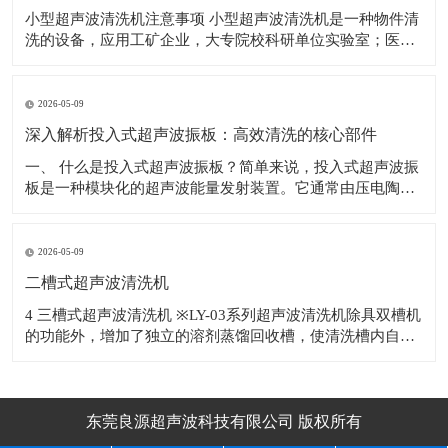
小型超声波清洗机注意事项 小型超声波清洗机是一种物件清
洗的设备，应用工矿企业，大专院校科研单位实验室；医
院；电子车线等行业，对电子产品、机械五金配件、眼镜、
首饰、钟表、钱币、水果等物件表面的污物进行有效的去
除。 使用超声波清洗机的注意事项如下： 1.为避免清洗槽，
2026-05-09
因热
深入解析投入式超声波振板：高效清洗的核心部件
​一、 什么是投入式超声波振板？简单来说，投入式超声波振
板是一种模块化的超声波能量发射装置。它通常由压电陶瓷
换能器、不锈钢辐射面板、密封外壳及连接电缆等部分精密
构成。与整体式超声波清洗机不同，投入式超声波振板具有
独立的防水结构，可以根据清洗槽的尺寸和清洗工艺要求，
2026-05-09
灵活地安装于槽体底部或侧壁，甚至多块
二槽式超声波清洗机
4 三槽式超声波清洗机 ※LY-03系列超声波清洗机除具双槽机
的功能外，增加了独立的溶剂蒸馏回收槽，使清洗槽内自动
补充洁净的蒸馏溶剂，溶剂反复使用降低生产成本。 ※适用
于清
东莞良源超声波科技有限公司 版权所有