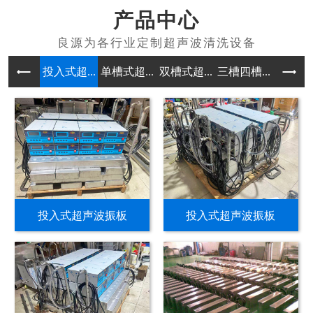
产品中心
投入式超...
单槽式超...
双槽式超...
三槽四槽...
多槽式超
投入式超声波振板
投入式超声波振板