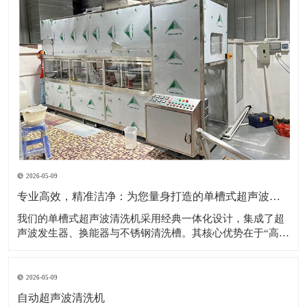
2026-05-09
专业高效，精准洁净：为您量身打造的单槽式超声波清洗解决方案
​我们的单槽式超声波清洗机采用经典一体化设计，集成了超
声波发生器、换能器与不锈钢清洗槽。其核心优势在于“高效
专注”——通过高频超声波在清洗液中产生无数微小的空化气
泡，这些气泡破裂时形成的强力冲击，能够无死角地剥落工
件表面的油污、粉尘、碎屑等各类污染物。设备操作极其简
2026-05-09
便，用户只需加入清洗液、设置时间与
自动超声波清洗机