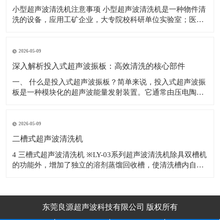
小型超声波清洗机注意事项 小型超声波清洗机是一种物件清
洗的设备，应用工矿企业，大专院校科研单位实验室；医
院；电子车线等行业，对电子产品、机械五金配件、眼镜、
首饰、钟表、钱币、水果等物件表面的污物进行有效的去
除。 使用超声波清洗机的注意事项如下： 1.为避免清洗槽，
2026-05-09
因热
深入解析投入式超声波振板：高效清洗的核心部件
​一、 什么是投入式超声波振板？简单来说，投入式超声波振
板是一种模块化的超声波能量发射装置。它通常由压电陶瓷
换能器、不锈钢辐射面板、密封外壳及连接电缆等部分精密
构成。与整体式超声波清洗机不同，投入式超声波振板具有
独立的防水结构，可以根据清洗槽的尺寸和清洗工艺要求，
2026-05-09
灵活地安装于槽体底部或侧壁，甚至多块
二槽式超声波清洗机
4 三槽式超声波清洗机 ※LY-03系列超声波清洗机除具双槽机
的功能外，增加了独立的溶剂蒸馏回收槽，使清洗槽内自动
补充洁净的蒸馏溶剂，溶剂反复使用降低生产成本。 ※适用
于清
东莞良源超声波科技有限公司 版权所有