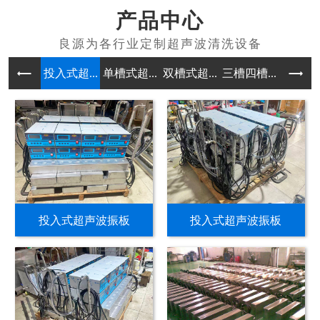
产品中心
投入式超...
单槽式超...
双槽式超...
三槽四槽...
多槽式超
投入式超声波振板
投入式超声波振板