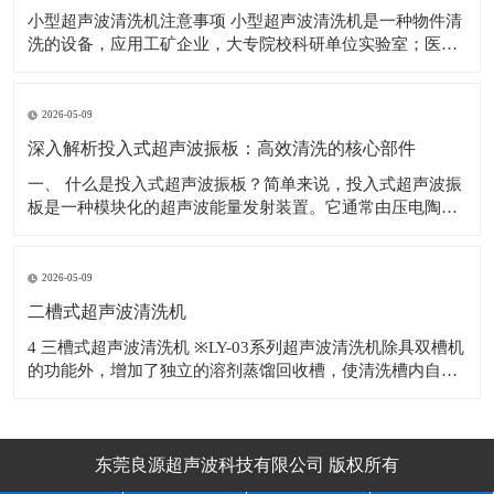
小型超声波清洗机注意事项 小型超声波清洗机是一种物件清
洗的设备，应用工矿企业，大专院校科研单位实验室；医
院；电子车线等行业，对电子产品、机械五金配件、眼镜、
首饰、钟表、钱币、水果等物件表面的污物进行有效的去
除。 使用超声波清洗机的注意事项如下： 1.为避免清洗槽，
2026-05-09
因热
深入解析投入式超声波振板：高效清洗的核心部件
​一、 什么是投入式超声波振板？简单来说，投入式超声波振
板是一种模块化的超声波能量发射装置。它通常由压电陶瓷
换能器、不锈钢辐射面板、密封外壳及连接电缆等部分精密
构成。与整体式超声波清洗机不同，投入式超声波振板具有
独立的防水结构，可以根据清洗槽的尺寸和清洗工艺要求，
2026-05-09
灵活地安装于槽体底部或侧壁，甚至多块
二槽式超声波清洗机
4 三槽式超声波清洗机 ※LY-03系列超声波清洗机除具双槽机
的功能外，增加了独立的溶剂蒸馏回收槽，使清洗槽内自动
补充洁净的蒸馏溶剂，溶剂反复使用降低生产成本。 ※适用
于清
东莞良源超声波科技有限公司 版权所有