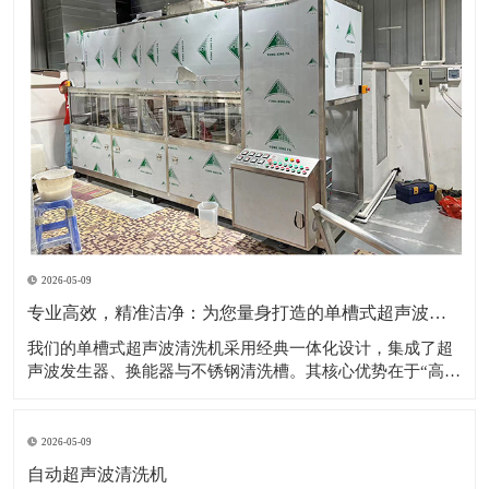
2026-05-09
专业高效，精准洁净：为您量身打造的单槽式超声波清洗解决方案
​我们的单槽式超声波清洗机采用经典一体化设计，集成了超
声波发生器、换能器与不锈钢清洗槽。其核心优势在于“高效
专注”——通过高频超声波在清洗液中产生无数微小的空化气
泡，这些气泡破裂时形成的强力冲击，能够无死角地剥落工
件表面的油污、粉尘、碎屑等各类污染物。设备操作极其简
2026-05-09
便，用户只需加入清洗液、设置时间与
自动超声波清洗机