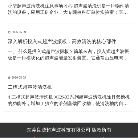
小型超声波清洗机注意事项 小型超声波清洗机是一种物件清
洗的设备，应用工矿企业，大专院校科研单位实验室；医
院；电子车线等行业，对电子产品、机械五金配件、眼镜、
首饰、钟表、钱币、水果等物件表面的污物进行有效的去
除。 使用超声波清洗机的注意事项如下： 1.为避免清洗槽，
2026-05-09
因热
深入解析投入式超声波振板：高效清洗的核心部件
​一、 什么是投入式超声波振板？简单来说，投入式超声波振
板是一种模块化的超声波能量发射装置。它通常由压电陶瓷
换能器、不锈钢辐射面板、密封外壳及连接电缆等部分精密
构成。与整体式超声波清洗机不同，投入式超声波振板具有
独立的防水结构，可以根据清洗槽的尺寸和清洗工艺要求，
2026-05-09
灵活地安装于槽体底部或侧壁，甚至多块
二槽式超声波清洗机
4 三槽式超声波清洗机 ※LY-03系列超声波清洗机除具双槽机
的功能外，增加了独立的溶剂蒸馏回收槽，使清洗槽内自动
补充洁净的蒸馏溶剂，溶剂反复使用降低生产成本。 ※适用
于清
东莞良源超声波科技有限公司 版权所有