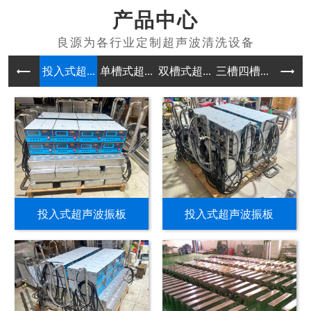
产品中心
投入式超...
单槽式超...
双槽式超...
三槽四槽...
多槽式超
投入式超声波振板
投入式超声波振板