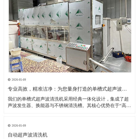
2026-05-09
专业高效，精准洁净：为您量身打造的单槽式超声波清洗解决方案
​我们的单槽式超声波清洗机采用经典一体化设计，集成了超
声波发生器、换能器与不锈钢清洗槽。其核心优势在于“高效
专注”——通过高频超声波在清洗液中产生无数微小的空化气
泡，这些气泡破裂时形成的强力冲击，能够无死角地剥落工
件表面的油污、粉尘、碎屑等各类污染物。设备操作极其简
2026-05-09
便，用户只需加入清洗液、设置时间与
自动超声波清洗机