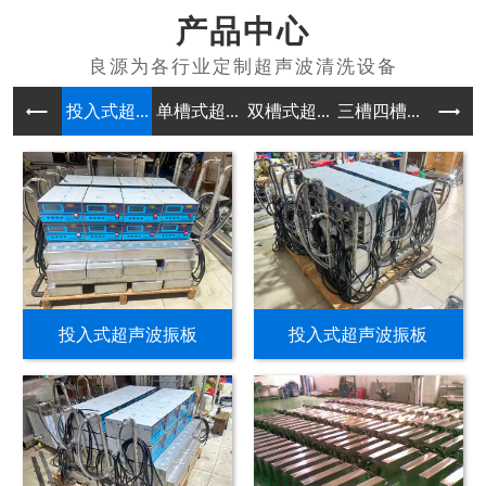
产品中心
投入式超...
单槽式超...
双槽式超...
三槽四槽...
多槽式超
投入式超声波振板
投入式超声波振板