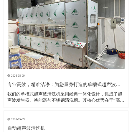
2026-05-09
专业高效，精准洁净：为您量身打造的单槽式超声波清洗解决方案
​我们的单槽式超声波清洗机采用经典一体化设计，集成了超
声波发生器、换能器与不锈钢清洗槽。其核心优势在于“高效
专注”——通过高频超声波在清洗液中产生无数微小的空化气
泡，这些气泡破裂时形成的强力冲击，能够无死角地剥落工
件表面的油污、粉尘、碎屑等各类污染物。设备操作极其简
2026-05-09
便，用户只需加入清洗液、设置时间与
自动超声波清洗机