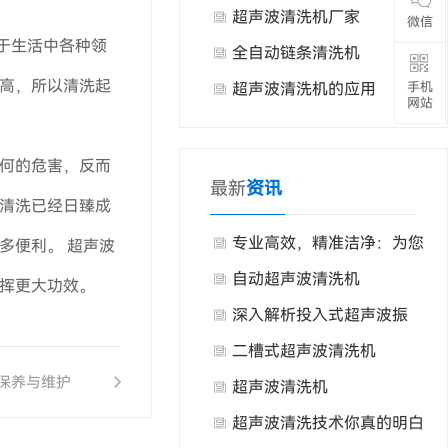
产生的原因
超声波清洗机厂家
微信
于生活中各种领
全自动链条清洗机
高，所以清洗起
手机
超声波清洗机的应用
网站
何的危害，反而
最新
资讯
清洗已经日臻成
专业高效，精准洁净：为您
多便利。 超声波
量身打造的单槽式超声波清
自动超声波清洗机
挥更大功效。
洗解决方案
深入解析投入式超声波振
板：高效清洗的核心部件
二槽式超声波清洗机
保养与维护
超声波清洗机
超声波清洗技术你真的明白