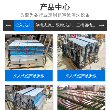
产品中心
投入式超...
单槽式超...
双槽式超...
三槽四槽...
多槽式超
投入式超声波振板
投入式超声波振板