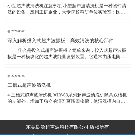
小型超声波清洗机注意事项 小型超声波清洗机是一种物件清
洗的设备，应用工矿企业，大专院校科研单位实验室；医
院；电子车线等行业，对电子产品、机械五金配件、眼镜、
首饰、钟表、钱币、水果等物件表面的污物进行有效的去
除。 使用超声波清洗机的注意事项如下： 1.为避免清洗槽，
2026-05-09
因热
深入解析投入式超声波振板：高效清洗的核心部件
​一、 什么是投入式超声波振板？简单来说，投入式超声波振
板是一种模块化的超声波能量发射装置。它通常由压电陶瓷
换能器、不锈钢辐射面板、密封外壳及连接电缆等部分精密
构成。与整体式超声波清洗机不同，投入式超声波振板具有
独立的防水结构，可以根据清洗槽的尺寸和清洗工艺要求，
2026-05-09
灵活地安装于槽体底部或侧壁，甚至多块
二槽式超声波清洗机
4 三槽式超声波清洗机 ※LY-03系列超声波清洗机除具双槽机
的功能外，增加了独立的溶剂蒸馏回收槽，使清洗槽内自动
补充洁净的蒸馏溶剂，溶剂反复使用降低生产成本。 ※适用
于清
东莞良源超声波科技有限公司 版权所有