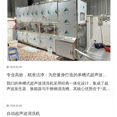
2026-05-09
专业高效，精准洁净：为您量身打造的单槽式超声波清洗解决方案
​我们的单槽式超声波清洗机采用经典一体化设计，集成了超
声波发生器、换能器与不锈钢清洗槽。其核心优势在于“高效
专注”——通过高频超声波在清洗液中产生无数微小的空化气
泡，这些气泡破裂时形成的强力冲击，能够无死角地剥落工
件表面的油污、粉尘、碎屑等各类污染物。设备操作极其简
2026-05-09
便，用户只需加入清洗液、设置时间与
自动超声波清洗机