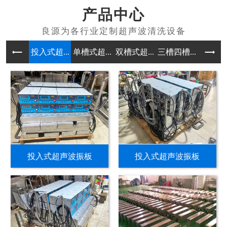
产品中心
投入式超...
单槽式超...
双槽式超...
三槽四槽...
多槽式超
投入式超声波振板
投入式超声波振板