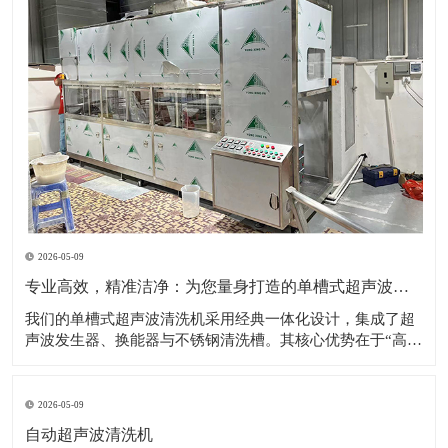
2026-05-09
专业高效，精准洁净：为您量身打造的单槽式超声波清洗解决方案
​我们的单槽式超声波清洗机采用经典一体化设计，集成了超
声波发生器、换能器与不锈钢清洗槽。其核心优势在于“高效
专注”——通过高频超声波在清洗液中产生无数微小的空化气
泡，这些气泡破裂时形成的强力冲击，能够无死角地剥落工
件表面的油污、粉尘、碎屑等各类污染物。设备操作极其简
2026-05-09
便，用户只需加入清洗液、设置时间与
自动超声波清洗机