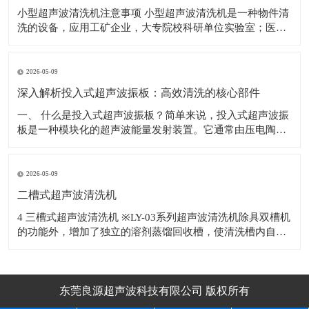
小型超声波清洗机注意事项 小型超声波清洗机是一种物件清
洗的设备，应用工矿企业，大专院校科研单位实验室；医
院；电子车线等行业，对电子产品、机械五金配件、眼镜、
首饰、钟表、钱币、水果等物件表面的污物进行有效的去
除。 使用超声波清洗机的注意事项如下： 1.为避免清洗槽，
2026-05-09
因热
深入解析投入式超声波振板：高效清洗的核心部件
​一、 什么是投入式超声波振板？简单来说，投入式超声波振
板是一种模块化的超声波能量发射装置。它通常由压电陶瓷
换能器、不锈钢辐射面板、密封外壳及连接电缆等部分精密
构成。与整体式超声波清洗机不同，投入式超声波振板具有
独立的防水结构，可以根据清洗槽的尺寸和清洗工艺要求，
2026-05-09
灵活地安装于槽体底部或侧壁，甚至多块
二槽式超声波清洗机
4 三槽式超声波清洗机 ※LY-03系列超声波清洗机除具双槽机
的功能外，增加了独立的溶剂蒸馏回收槽，使清洗槽内自动
补充洁净的蒸馏溶剂，溶剂反复使用降低生产成本。 ※适用
于清
东莞良源超声波科技有限公司 版权所有