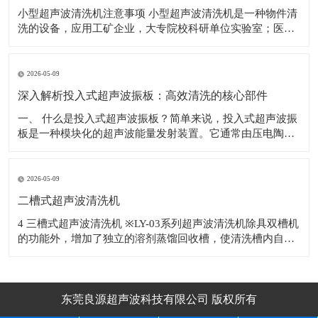
小型超声波清洗机注意事项 小型超声波清洗机是一种物件清
洗的设备，应用工矿企业，大专院校科研单位实验室；医
院；电子车线等行业，对电子产品、机械五金配件、眼镜、
首饰、钟表、钱币、水果等物件表面的污物进行有效的去
除。 使用超声波清洗机的注意事项如下： 1.为避免清洗槽，
2026-05-09
因热
深入解析投入式超声波振板：高效清洗的核心部件
​一、 什么是投入式超声波振板？简单来说，投入式超声波振
板是一种模块化的超声波能量发射装置。它通常由压电陶瓷
换能器、不锈钢辐射面板、密封外壳及连接电缆等部分精密
构成。与整体式超声波清洗机不同，投入式超声波振板具有
独立的防水结构，可以根据清洗槽的尺寸和清洗工艺要求，
2026-05-09
灵活地安装于槽体底部或侧壁，甚至多块
二槽式超声波清洗机
4 三槽式超声波清洗机 ※LY-03系列超声波清洗机除具双槽机
的功能外，增加了独立的溶剂蒸馏回收槽，使清洗槽内自动
补充洁净的蒸馏溶剂，溶剂反复使用降低生产成本。 ※适用
于清
东莞良源超声波科技有限公司 版权所有