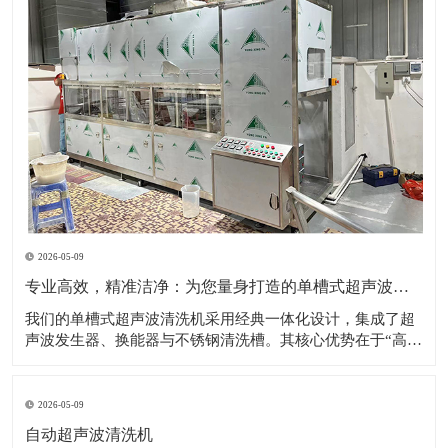
2026-05-09
专业高效，精准洁净：为您量身打造的单槽式超声波清洗解决方案
​我们的单槽式超声波清洗机采用经典一体化设计，集成了超
声波发生器、换能器与不锈钢清洗槽。其核心优势在于“高效
专注”——通过高频超声波在清洗液中产生无数微小的空化气
泡，这些气泡破裂时形成的强力冲击，能够无死角地剥落工
件表面的油污、粉尘、碎屑等各类污染物。设备操作极其简
2026-05-09
便，用户只需加入清洗液、设置时间与
自动超声波清洗机