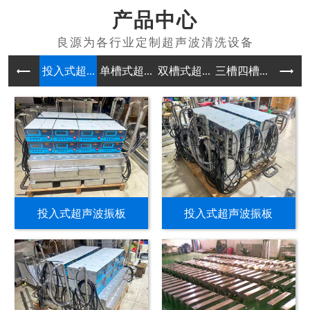
产品中心
投入式超...
单槽式超...
双槽式超...
三槽四槽...
多槽式超
投入式超声波振板
投入式超声波振板